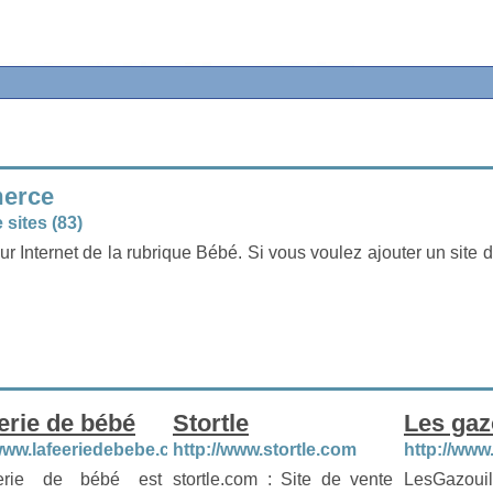
merce
sites (83)
ur Internet de la rubrique Bébé. Si vous voulez ajouter un site d
erie de bébé
Stortle
Les gazo
/www.lafeeriedebebe.com
http://www.stortle.com
http://www
erie de bébé est
stortle.com : Site de vente
LesGazoui