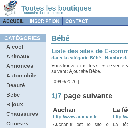
Toutes les boutiques
L'annuaire du e-commerce
ACCUEIL
INSCRIPTION
CONTACT
Bébé
CATÉGORIES
Alcool
Liste des sites de E-com
Animaux
dans la catégorie Bébé : Nombre de 
Annonces
Vous trouverez ici les sites de vente s
suivant :
Ajout site Bébé
.
Automobile
| 09/08/2026 |
Beauté
1/7
page suivante
Bébé
Bijoux
Auchan
La fé
Chaussures
http://www.auchan.fr
http:/
Courses
Auchan.fr est le site e-
La fé