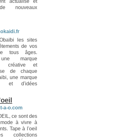
ent actualisé et
 de nouveaux
okaidi.fr
Obaïbi les sites
êtements de vos
de tous âges.
 une marque
le, créative et
euse de chaque
aibi, une marque
ons et d'idées
'oeil
.t-a-o.com
EIL, ce sont des
 mode à vivre à
nts. Tape à l'oeil
 collections