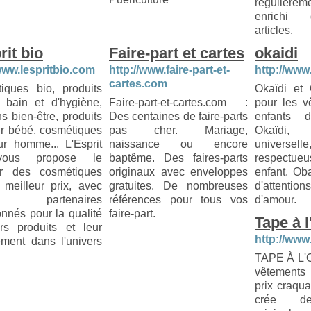
régulièrem
enrichi
articles.
rit bio
Faire-part et cartes
okaidi
/www.lespritbio.com
http://www.faire-part-et-
http://www.
cartes.com
iques bio, produits
Okaïdi et 
 bain et d'hygiène,
Faire-part-et-cartes.com :
pour les v
ns bien-être, produits
Des centaines de faire-parts
enfants 
ur bébé, cosmétiques
pas cher. Mariage,
Okaïdi,
ur homme... L'Esprit
naissance ou encore
universel
ous propose le
baptême. Des faires-parts
respectu
ur des cosmétiques
originaux avec enveloppes
enfant. Ob
 meilleur prix, avec
gratuites. De nombreuses
d'attenti
 partenaires
références pour tous vos
d'amour.
onnés pour la qualité
faire-part.
Tape à l
rs produits et leur
http://www
ment dans l'univers
TAPE À L'O
vêtements
prix craqua
crée des