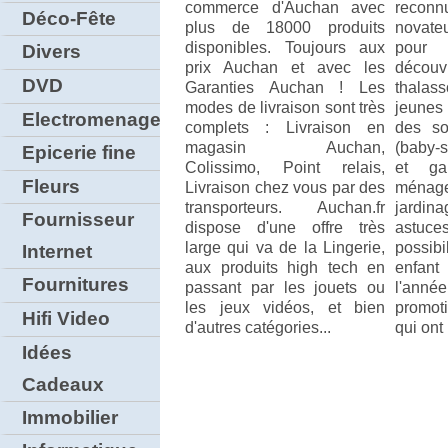
commerce d'Auchan avec
reconn
Déco-Fête
plus de 18000 produits
novate
disponibles. Toujours aux
pou
Divers
prix Auchan et avec les
découv
DVD
Garanties Auchan ! Les
thala
modes de livraison sont très
jeunes
Electromenager
complets : Livraison en
des so
magasin Auchan,
(baby-s
Epicerie fine
Colissimo, Point relais,
et ga
Fleurs
Livraison chez vous par des
ménag
transporteurs. Auchan.fr
jardin
Fournisseur
dispose d'une offre très
astuce
large qui va de la Lingerie,
possibi
Internet
aux produits high tech en
enfan
Fournitures
passant par les jouets ou
l'ann
les jeux vidéos, et bien
promot
Hifi Video
d'autres catégories...
qui ont
Idées
Cadeaux
Immobilier