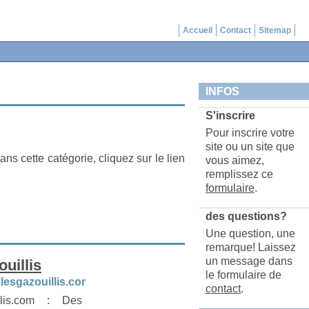
Accueil
Contact
Sitemap
INFOS
S'inscrire
Pour inscrire votre
site ou un site que
ans cette catégorie, cliquez sur le lien
vous aimez,
remplissez ce
formulaire
.
des questions?
Une question, une
remarque! Laissez
un message dans
uillis
le formulaire de
.lesgazouillis.com
contact
.
llis.com : Des