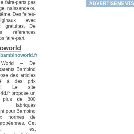
e faire-parts pas
ADVERTISEMENT
age, naissance ou
tême. Des faires-
iginaux avec
s gratuites. De
es références
s faire-part.
oworld
.bambinoworld.fr
 World – De
parents Bambino
ose des articles
é à des prix
les! Le site
ld.fr propose un
 plus de 300
s fabriqués
nt pour Bambino
ux normes de
uropéennes. Cet
iment est