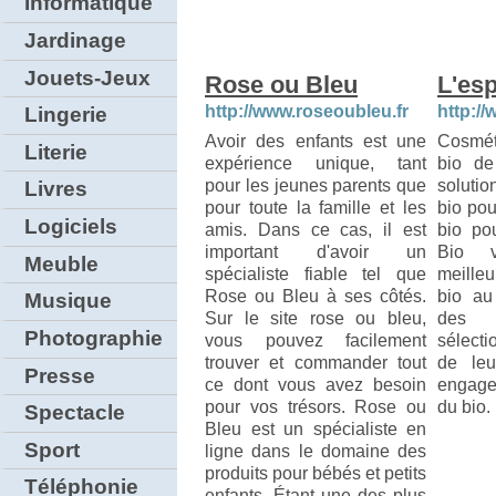
Informatique
Jardinage
Jouets-Jeux
Rose ou Bleu
L'esp
http://www.roseoubleu.fr
http:/
Lingerie
Avoir des enfants est une
Cosmét
Literie
expérience unique, tant
bio de
pour les jeunes parents que
solutio
Livres
pour toute la famille et les
bio po
Logiciels
amis. Dans ce cas, il est
bio po
important d'avoir un
Bio v
Meuble
spécialiste fiable tel que
meille
Rose ou Bleu à ses côtés.
bio au
Musique
Sur le site rose ou bleu,
des
Photographie
vous pouvez facilement
sélecti
trouver et commander tout
de leu
Presse
ce dont vous avez besoin
engage
pour vos trésors. Rose ou
du bio.
Spectacle
Bleu est un spécialiste en
Sport
ligne dans le domaine des
produits pour bébés et petits
Téléphonie
enfants. Étant une des plus