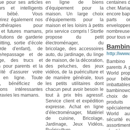
ue pour ses articles
en ligne de biens
centaines d
urs et intelligents
d'équipement pour la
cher. Mari
r bébé. Vous
maison. Un large choix
encore bap
rirez également nos
d'équipements pour la
parts or
ssothérapies pour
maison et les loisirs à petits
enveloppe
 et futures mamans,
prix service compris ! Stortle
nombreus
lutions de garderie
propose du petit
pour tous vo
itting, sortie d'école
électroménager, du
Bambin
rde d'enfant), de
bricolage, des accessoires
http://www
e/repassage et de
auto, du jardinage, du linge
age, des trucs et
de maison, de la décoration,
Bambino
s pour parents et la
des peluches, des jeux
parents A 
lité d'assurer votre
vidéos, de la puériculture et
World prop
t en ligne. Toute
de manière générale, tous
pour béb
ée, bénéficiez de
les petits utilitaires dont
imbattab
ions intéressantes
chacun peut avoir besoin le
bambinowor
 ravies les mamans.
tout à prix très agressif.
choix de
Service client et expédition
produit
expresse. Achat en ligne
spécialeme
d'électroménager, Matériel
World a
de cuisine, Bricolage,
sécurité e
Jardinage, Jeux Vidéos,
assort
Puériculture