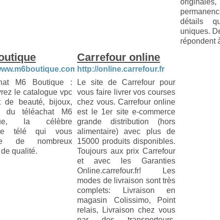
originales
permanen
détails q
uniques. De
répondent à
outique
Carrefour online
/www.m6boutique.com
http://online.carrefour.fr
hat M6 Boutique :
Le site de Carrefour pour
rez le catalogue vpc
vous faire livrer vos courses
t de beauté, bijoux,
chez vous. Carrefour online
s) du téléachat M6
est le 1er site e-commerce
que, la célèbre
grande distribution (hors
que télé qui vous
alimentaire) avec plus de
se de nombreux
15000 produits disponibles.
 de qualité.
Toujours aux prix Carrefour
et avec les Garanties
Online.carrefour.fr! Les
modes de livraison sont très
complets: Livraison en
magasin Colissimo, Point
relais, Livraison chez vous
par des transporteurs.