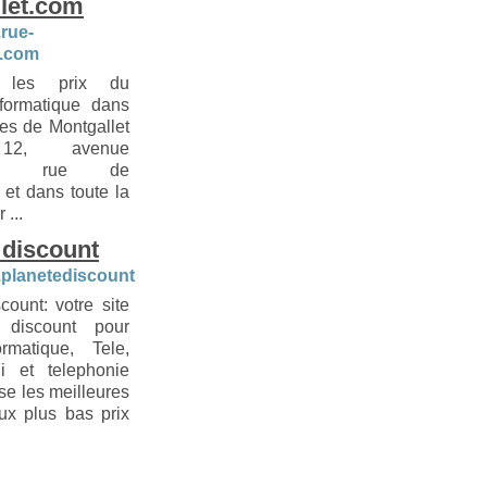
let.com
.rue-
t.com
 les prix du
nformatique dans
ues de Montgallet
 12, avenue
nil, rue de
 et dans toute la
 ...
 discount
.planetediscount.com
count: votre site
 discount pour
rmatique, Tele,
i et telephonie
se les meilleures
x plus bas prix