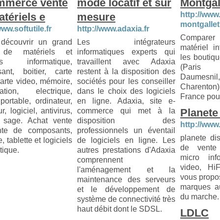
mmerce vente
mode locatif et sur
Montgal
http://www
tériels e
mesure
montgalle
www.softutile.fr
http://www.adaxia.fr
Comparer
découvrir un grand
Les intégrateurs
matériel i
 de matériels et
informatiques experts qui
les boutiq
els informatique,
travaillent avec Adaxia
(Paris
ant, boitier, carte
restent à la disposition des
Daumes
arte video, mémoire,
sociétés pour les conseiller
Charenton)
tation, electrique,
dans le choix des logiciels
France pour
portable, ordinateur,
en ligne. Adaxia, site e-
r, logiciel, antivirus,
commerce qui met à la
Planete
 sage. Achat vente
disposition des
http://www
te de composants,
professionnels un éventail
planete dis
, tablette et logiciels
de logiciels en ligne. Les
de vente
tique.
autres prestations d'Adaxia
micro info
comprennent
video, HiF
l'aménagement et la
vous propo
maintenance des serveurs
marques au
et le développement de
du marche.
système de connectivité très
haut débit dont le SDSL.
LDLC