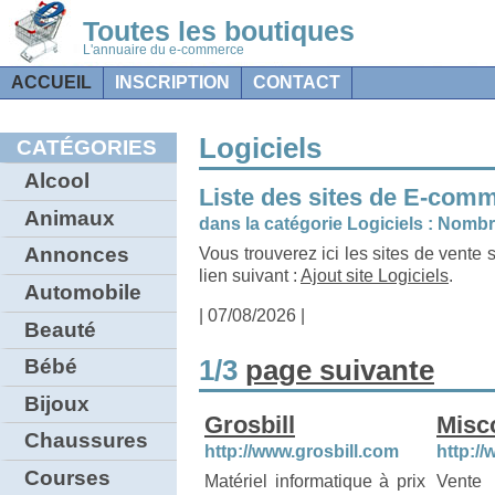
Toutes les boutiques
L'annuaire du e-commerce
ACCUEIL
INSCRIPTION
CONTACT
Logiciels
CATÉGORIES
Alcool
Liste des sites de E-com
Animaux
dans la catégorie Logiciels : Nombre
Annonces
Vous trouverez ici les sites de vente s
lien suivant :
Ajout site Logiciels
.
Automobile
| 07/08/2026 |
Beauté
1/3
page suivante
Bébé
Bijoux
Grosbill
Misc
Chaussures
http://www.grosbill.com
http://
Courses
Matériel informatique à prix
Vente 