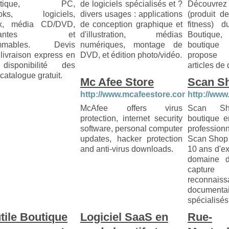
rmatique, PC,
de logiciels spécialisés et ?
Découvrez 
ooks, logiciels,
divers usages : applications
(produit d
ux, média CD/DVD,
de conception graphique et
fitness) 
rimantes et
d'illustration, médias
Boutique
mmables. Devis
numériques, montage de
boutique
, livraison express en
DVD, et édition photo/vidéo.
propose
disponibilité des
articles de 
 catalogue gratuit.
Mc Afee Store
Scan S
http://www.mcafeestore.com
http://www
McAfee offers virus
Scan S
protection, internet security
boutique e
software, personal computer
profession
updates, hacker protection
Scan Shop 
and anti-virus downloads.
10 ans d'e
domaine d
captu
reconnaiss
documenta
spécialisé
tile Boutique
Logiciel SaaS en
Rue-