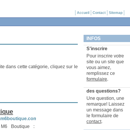
Accueil
Contact
Sitemap
INFOS
S'inscrire
Pour inscrire votre
site ou un site que
ite dans cette catégorie, cliquez sur le
vous aimez,
remplissez ce
formulaire
.
des questions?
Une question, une
remarque! Laissez
un message dans
ique
le formulaire de
w.m6boutique.com
contact
.
 M6 Boutique :