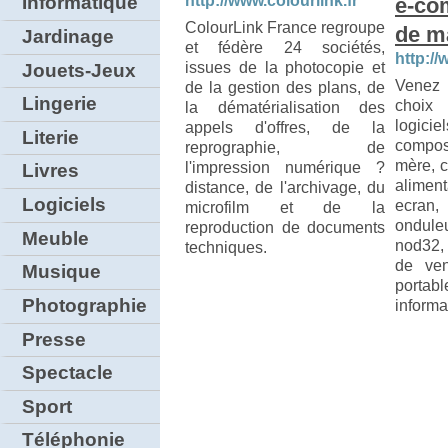
http://www.colourlink.fr
Informatique
e-co
ColourLink France regroupe
de ma
Jardinage
et fédère 24 sociétés,
http://
issues de la photocopie et
Jouets-Jeux
Venez 
de la gestion des plans, de
Lingerie
choix
la dématérialisation des
logici
appels d'offres, de la
Literie
compos
reprographie, de
mère, c
l'impression numérique ?
Livres
alimen
distance, de l'archivage, du
Logiciels
ecran, 
microfilm et de la
onduleu
reproduction de documents
Meuble
nod32,
techniques.
de ven
Musique
portable
Photographie
informa
Presse
Spectacle
Sport
Téléphonie