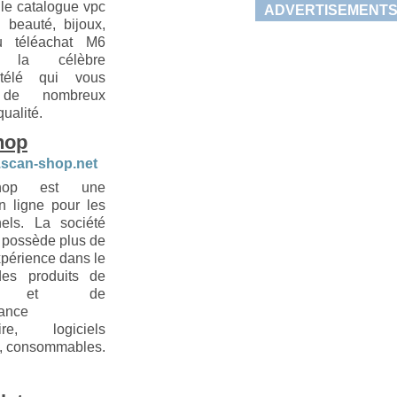
le catalogue vpc
ADVERTISEMENT
e beauté, bijoux,
du téléachat M6
, la célèbre
 télé qui vous
 de nombreux
qualité.
hop
.scan-shop.net
hop est une
n ligne pour les
nels. La société
possède plus de
xpérience dans le
es produits de
re et de
ance
ire, logiciels
s, consommables.