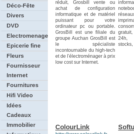
réduit, Grosbill vente ou
info
Déco-Fête
achat de configuration
noteb
informatique et de matériel
résea
Divers
puissant pour votre
imp
DVD
ordinateur pc ou portable.
conso
GrosBill est une filiale du
gratuit
Electromenager
groupe Auchan GrosBill est
24h, 
le spécialiste
stocks,
Epicerie fine
incontournable du high-tech
Fleurs
et de l'électroménager à prix
low cost sur Internet.
Fournisseur
Internet
Fournitures
Hifi Video
Idées
Cadeaux
Immobilier
ColourLink
Softu