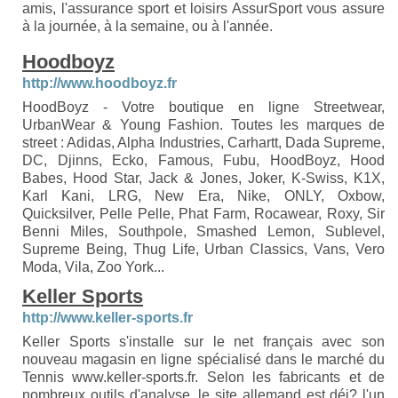
amis, l'assurance sport et loisirs AssurSport vous assure
à la journée, à la semaine, ou à l'année.
Hoodboyz
http://www.hoodboyz.fr
HoodBoyz - Votre boutique en ligne Streetwear,
UrbanWear & Young Fashion. Toutes les marques de
street : Adidas, Alpha Industries, Carhartt, Dada Supreme,
DC, Djinns, Ecko, Famous, Fubu, HoodBoyz, Hood
Babes, Hood Star, Jack & Jones, Joker, K-Swiss, K1X,
Karl Kani, LRG, New Era, Nike, ONLY, Oxbow,
Quicksilver, Pelle Pelle, Phat Farm, Rocawear, Roxy, Sir
Benni Miles, Southpole, Smashed Lemon, Sublevel,
Supreme Being, Thug Life, Urban Classics, Vans, Vero
Moda, Vila, Zoo York...
Keller Sports
http://www.keller-sports.fr
Keller Sports s'installe sur le net français avec son
nouveau magasin en ligne spécialisé dans le marché du
Tennis www.keller-sports.fr. Selon les fabricants et de
nombreux outils d'analyse, le site allemand est déj? l'un