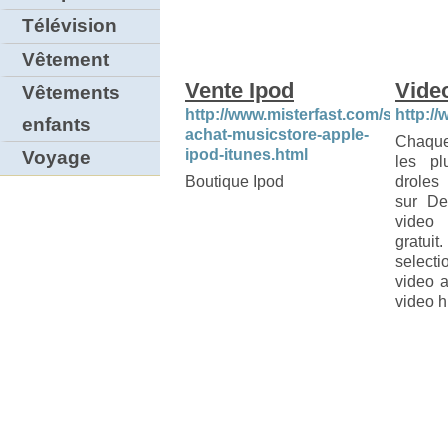
Télévision
Vêtement
Vente Ipod
Vide
Vêtements
http://www.misterfast.com/shoppin
http:/
enfants
achat-musicstore-apple-
Chaque
ipod-itunes.html
Voyage
les pl
Boutique Ipod
droles
sur De
video 
gratu
select
video a
video h