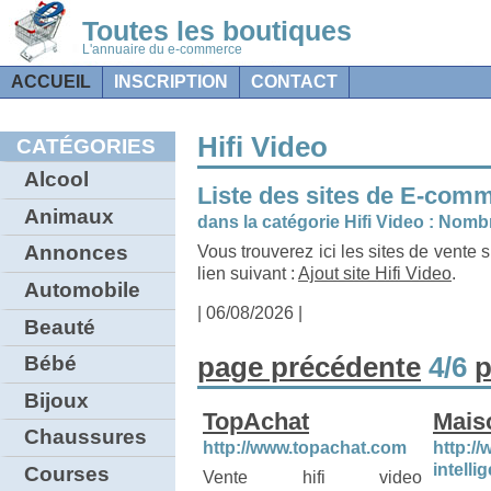
Toutes les boutiques
L'annuaire du e-commerce
ACCUEIL
INSCRIPTION
CONTACT
Hifi Video
CATÉGORIES
Alcool
Liste des sites de E-com
Animaux
dans la catégorie Hifi Video : Nombr
Annonces
Vous trouverez ici les sites de vente s
lien suivant :
Ajout site Hifi Video
.
Automobile
| 06/08/2026 |
Beauté
page précédente
4/6
p
Bébé
Bijoux
TopAchat
Maiso
Chaussures
http://www.topachat.com
http:/
intellig
Courses
Vente hifi video