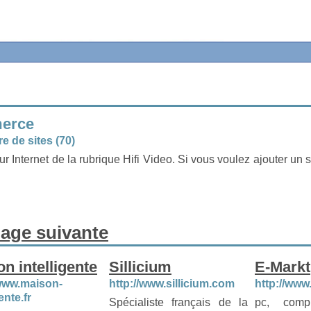
merce
e de sites (70)
ur Internet de la rubrique Hifi Video. Si vous voulez ajouter un s
age suivante
n intelligente
Sillicium
E-Markt
/www.maison-
http://www.sillicium.com
http://www
ente.fr
Spécialiste français de la
pc, compu