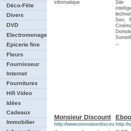
informatique
Site
Déco-Fête
intelli
techno
Divers
Son, 
DVD
Ciném
Domoti
Electromenager
Surveil
...
Epicerie fine
Fleurs
Fournisseur
Internet
Fournitures
Hifi Video
Idées
Cadeaux
Monsieur Discount
Eboo
Immobilier
http://www.monsieurdiscount.com
http:/