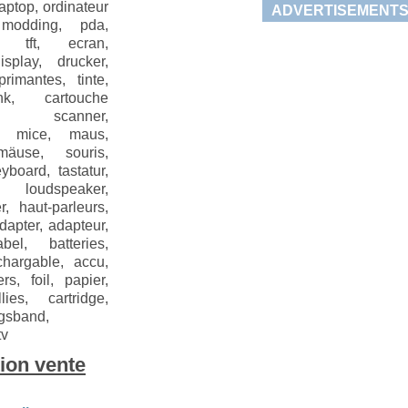
aptop, ordinateur
ADVERTISEMENT
 modding, pda,
n, tft, ecran,
isplay, drucker,
primantes, tinte,
nk, cartouche
e, scanner,
s, mice, maus,
äuse, souris,
eyboard, tastatur,
 loudspeaker,
r, haut-parleurs,
apter, adapteur,
bel, batteries,
echargable, accu,
rs, foil, papier,
llies, cartridge,
ngsband,
tv
tion vente