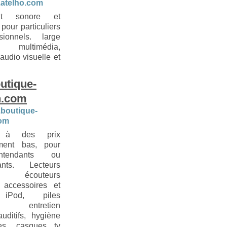
.atelho.com
nt sonore et
 pour particuliers
sionnels. large
multimédia,
 audio visuelle et
utique-
n.com
.boutique-
com
 à des prix
ement bas, pour
ntendants ou
ants. Lecteurs
, écouteurs
 accessoires et
 iPod, piles
s, entretien
auditifs, hygiène
les, casques tv