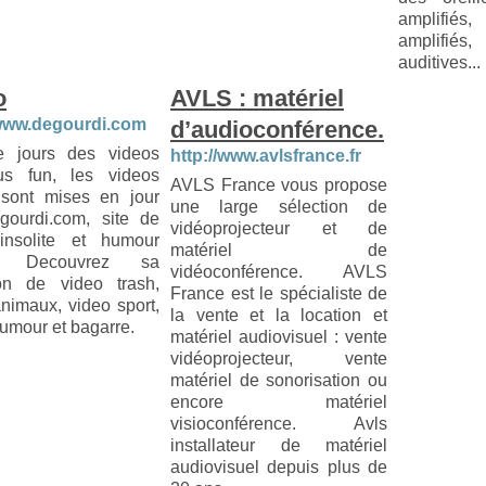
amplifié
amplifié
auditives...
o
AVLS : matériel
g-
/www.degourdi.com
d’audioconférence.
 jours des videos
http://www.avlsfrance.fr
us fun, les videos
AVLS France vous propose
 sont mises en jour
une large sélection de
gourdi.com, site de
vidéoprojecteur et de
insolite et humour
matériel de
it. Decouvrez sa
vidéoconférence. AVLS
ion de video trash,
France est le spécialiste de
nimaux, video sport,
la vente et la location et
umour et bagarre.
matériel audiovisuel : vente
vidéoprojecteur, vente
matériel de sonorisation ou
encore matériel
visioconférence. Avls
installateur de matériel
audiovisuel depuis plus de