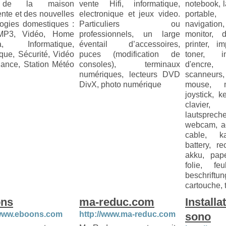
 de la maison
vente Hifi, informatique,
notebook, l
gente et des nouvelles
electronique et jeux video.
portable,
logies domestiques :
Particuliers ou
navigatio
MP3, Vidéo, Home
professionnels, un large
monitor, d
a, Informatique,
éventail d’accessoires,
printer, im
que, Sécurité, Vidéo
puces (modification de
toner, i
lance, Station Météo
consoles), terminaux
d'encr
numériques, lecteurs DVD
scanneur
DivX, photo numérique
mouse, m
joystick, k
clavier,
lautspreche
webcam, ad
cable, ka
battery, r
akku, pape
folie, feu
beschriftu
cartouche, 
ns
ma-reduc.com
Installa
/www.eboons.com
http://www.ma-reduc.com
sono