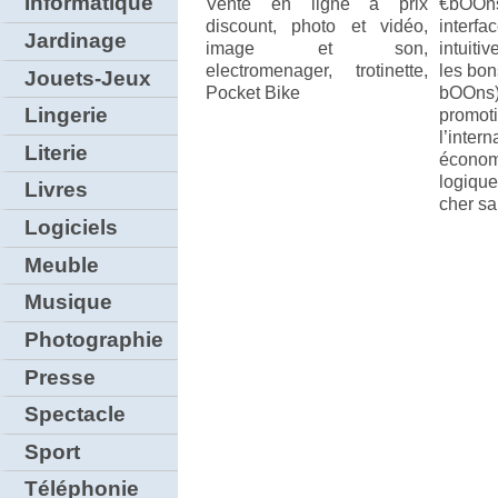
Informatique
Vente en ligne à prix
€bOO
discount, photo et vidéo,
interf
Jardinage
image et son,
intuiti
electromenager, trotinette,
les bon
Jouets-Jeux
Pocket Bike
bOOn
Lingerie
promot
l’inte
Literie
économ
logiqu
Livres
cher sa
Logiciels
Meuble
Musique
Photographie
Presse
Spectacle
Sport
Téléphonie