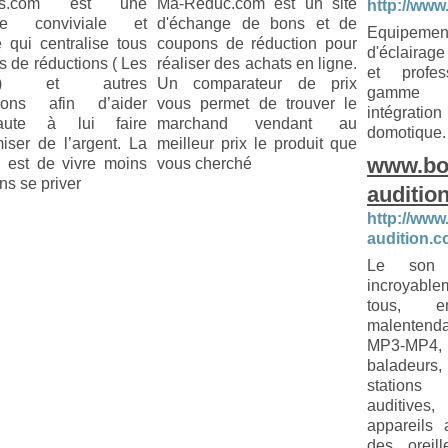
ns.com est une
Ma-Reduc.com est un site
http://www
ace conviviale et
d'échange de bons et de
Equipeme
ve qui centralise tous
coupons de réduction pour
d'éclairage
s de réductions ( Les
réaliser des achats en ligne.
et profes
s) et autres
Un comparateur de prix
gamme 
ions afin d’aider
vous permet de trouver le
intégration
rnaute à lui faire
marchand vendant au
domotique.
iser de l’argent. La
meilleur prix le produit que
www.bo
e est de vivre moins
vous cherché
ns se priver
auditio
http://www
audition.
Le son
incroyabl
tous, e
malentend
MP3-MP4
baladeurs,
stations
auditive
appareils 
des oreil